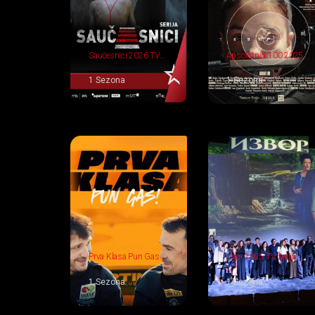
Saučesnici 2026 TV
Apsolutnih 100 2025
Serija
TV Serija
1 Sezona
1 Sezona
Prva Klasa Pun Gas
Izvor 2025 TV Serija
2027 TV Serija
1 Sezona
1 Sezona