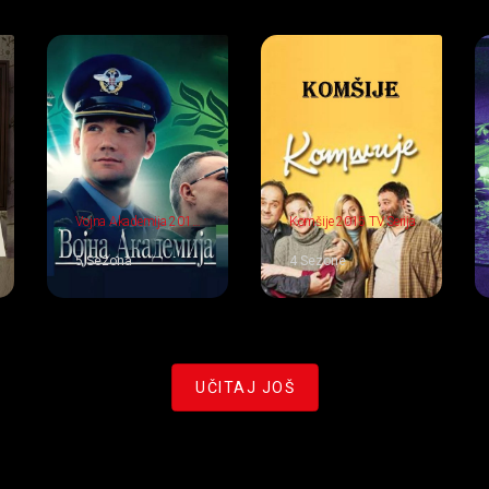
Vojna Akademija 2012
Komšije 2015 TV Serija
TV Serija
5 Sezona
4 Sezone
UČITAJ JOŠ