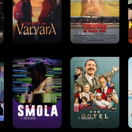
Zvaćeš Se Varvara
Vukovar se vraća kući
2026 TV Serija
1994 TV Serija
1 Sezona
1 Sezona
Smola 2025 TV Serija
Hotel 2025 TV Serija
1 Sezona
1 Sezona