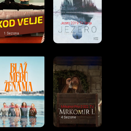
Kod Velje 2021 TV
Jezero 2019 TV Serija
Serija
1 Sezona
1 Sezona
Blaž među ženama
Mrkomir Prvi 2022 TV
2025 TV Serija
Serija
1 Sezona
4 Sezone