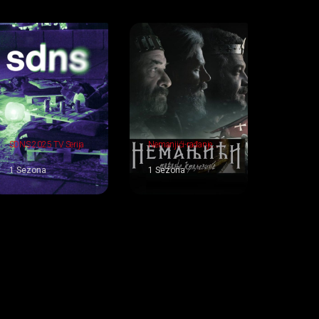
SDNS 2025 TV Serija
Nemanjići-rađanje
kraljevine 2018 TV
Serija
1 Sezona
1 Sezona