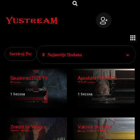
Sortiraj Po:
Najnovije Dodano
Saučesnici 2026 TV
Apsolutnih 100 2025
Serija
TV Serija
1 Sezona
1 Sezona
Zvaćeš Se Varvara
Vukovar Se Vraća
2026 TV Serija
Kući 1994 TV Serija