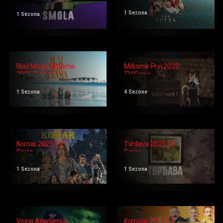
1 Sezona
1 Sezona
Blaž Među Ženama
Mrkomir Prvi 2022
2025 TV Serija
TV Serija
1 Sezona
4 Sezone
Komar 2025 TV
Tvrđava 2025 TV
Serija
Serija
1 Sezona
1 Sezona
Vojna Akademija
Komšije 2015 TV