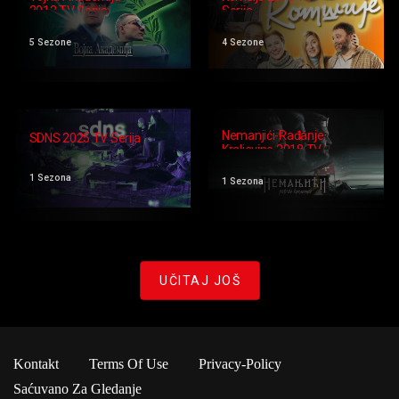
2012 TV Serija
Serija
5 Sezone
4 Sezone
Nemanjići-Rađanje
SDNS 2025 TV Serija
Kraljevine 2018 TV
Serija
1 Sezona
1 Sezona
UČITAJ JOŠ
Kontakt
Terms Of Use
Privacy-Policy
Saćuvano Za Gledanje