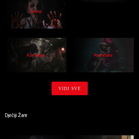
Humor
Horror
Komedija
Kriminalni
VIDI SVE
Dječiji Žanr