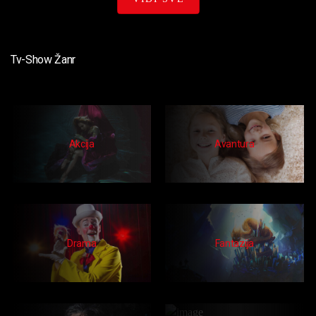
Tv-Show Žanr
Akcija
Avantura
Drama
Fantazija