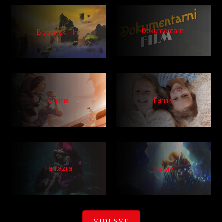
Dokumentarni
Biografski Film
Drama
Family
Fantazija
History
VIDI SVE