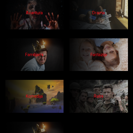
Avantura
Drama
Familijarni
Fantazija
Komedija
Ratni