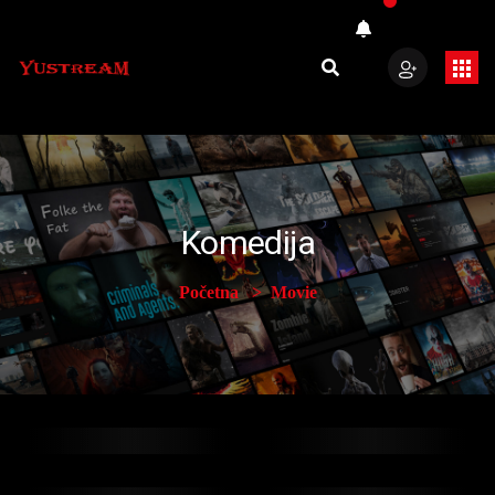
Komedija
Početna
Movie
Balkanika Tamna
Upoznajte
Strana 2025
Kornelija 2019