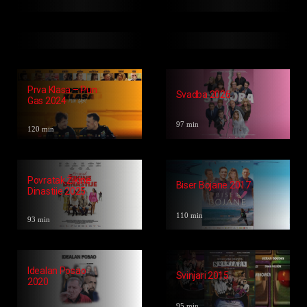
117 min
67 min
Posljednji Krug
Narodni Heroj
Momci 2025
Ljiljan Vidić 2015
76 min
107 min
Majstor I
Biće Novih Leta
Margarita 1972
2026
93 min
95 min
Prva Klasa – Pun
Svadba 2026
Gas 2024
97 min
120 min