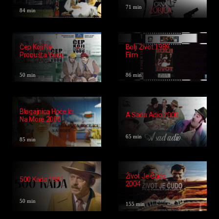
Davitelj Protiv
Čuvar Plaže U
Davitelja 1985
Zimskom
Periodu 1976
91 min
84 min
Čudo Neviđeno
Crna Zorica 2012
1984
71 min
84 min
Čep Koji Ne
Bolji Život 1989
Propušta Vodu
Film
1971
50 min
86 min