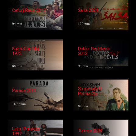
Nakon Ljeta 2024
2023
98 min
72 min
Grande Punto
Živi I Zdravi 2023
2018
95 min
81 min
Čefurji Raus! 2013
Šalša 2024
94 min
100 min
Kužiš Stari Moj
Doktor Rej I Đavoli
1973
2012