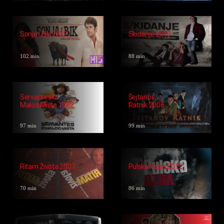
Nešto Slatko 2023
Točkovi 1999
89 min
90 min
The Books Of
Tajvanska
Knjige Slučajevi
Kanasta 1985
Pravde 2017
90 min
91 min
Sonja I Bik 2012
Skidanje 2013
102 min
88 min
Servantes Iz
Šejtanov
Malog Mista 1982
Ratnik 2006