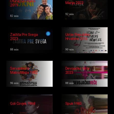
96 min
78 min
Žena Sa
Pokidan 2023
Slomljenim
Nosem 2010
135 min
100 min
Ufuraj Se I Pukni
Manja 2023
2019
92 min
82 min
Zaštita Pre Svega
Ustav Republike
2023
Hrvatske 2016
88 min
90 min