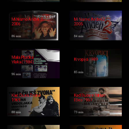
Nosila Je Rubac
Kauboji 2013
Črleni 2022
105 min
86 min
Ministarstvo
Moljac 1984
Ljubavi 2016
85 min
99 min
Mi Nismo Anđeli 3
Mi Nismo Anđeli 2
2006
2005
86 min
84 min
Mala Pljačka
Krvopijci 1989