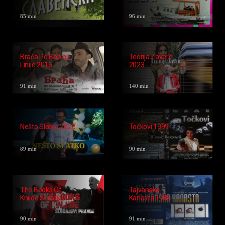
93 min
115 min
Debeli I Mršavi
Burek 2015
1985
88 min
91 min
Slavenski 2019
Ideš? Idem! 2019
85 min
96 min
Braća Po Babine
Teorija Zavere
Linije 2016
2023
91 min
140 min