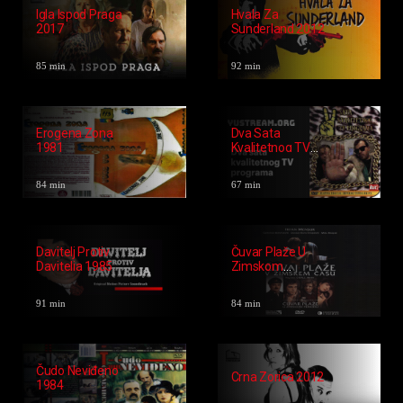
Vlaka (1984)
85 min
96 min
Kad Čuješ Zvona
Kad Budem Mrtav
1969
I Beo 1967
88 min
73 min
Igla Ispod Praga
Hvala Za
2017
Sunderland 2012
85 min
92 min
Erogena Zona
Dva Sata
1981
Kvalitetnog TV
Programa 1994
84 min
67 min