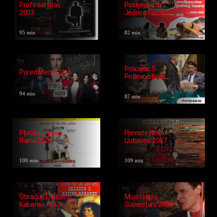
97 min
99 min
Ritam Života 2007
Pulska Veza 2012
70 min
86 min
Profesionalac
Poslijepodne
2003
Jednog Fazana
1972
95 min
82 min
Policajac S
Pored Mene 2015
Petlovog Brda
1992
94 min
87 min