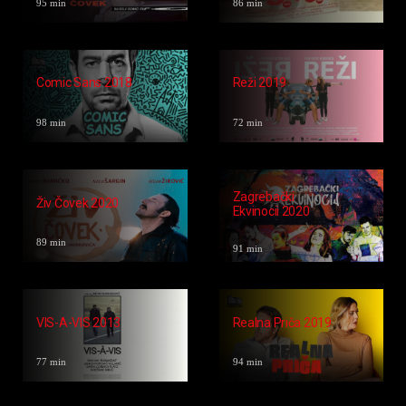
Servantes Iz
Devojačko Veče
Malog Mista 1982
2023
96 min
88 min
Goli Čovjek 1968
Spuk 1983
95 min
86 min
Comic Sans 2018
Reži 2019
98 min
72 min