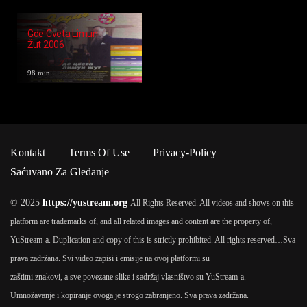
Gde Cveta Limun
Žut 2006
98 min
Kontakt
Terms Of Use
Privacy-Policy
Saćuvano Za Gledanje
© 2025
https://yustream.org
All Rights Reserved. All videos and shows on this
platform are trademarks of, and all related images and content are the property of,
YuStream-a. Duplication and copy of this is strictly prohibited. All rights reserved…
Sva
prava zadržana. Svi video zapisi i emisije na ovoj platformi su
zaštitni znakovi, a sve povezane slike i sadržaj vlasništvo su YuStream-a.
Umnožavanje i kopiranje ovoga je strogo zabranjeno. Sva prava zadržana.