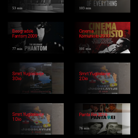
53 min
103 min
Beogradski
Cinema
Fantom 2009
Komunisto 2010
77 min
101 min
Smrt Yugoslavije
Smrt Yugoslavije
3 Dio
2 Dio
Smrt Yugoslavije
Panta Rei 2016
1 Dio
76 min