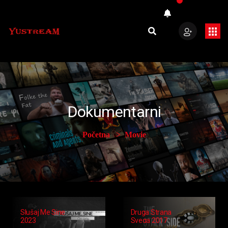
Dokumentarni
Početna
Movie
Slušaj Me Sine
Druga Strana
2023
Svega 2017