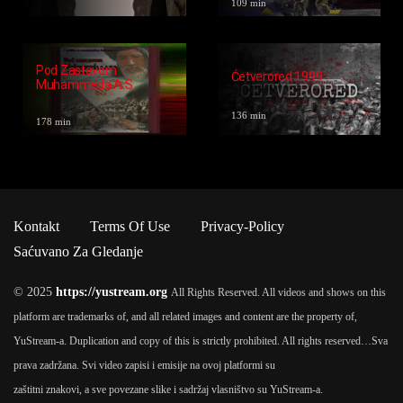
109 min
Pod Zastavom
Ćetverored 1999
Muhammeda A.s
136 min
178 min
Kontakt
Terms Of Use
Privacy-Policy
Saćuvano Za Gledanje
© 2025
https://yustream.org
All Rights Reserved. All videos and shows on this
platform are trademarks of, and all related images and content are the property of,
YuStream-a. Duplication and copy of this is strictly prohibited. All rights reserved…
Sva
prava zadržana. Svi video zapisi i emisije na ovoj platformi su
zaštitni znakovi, a sve povezane slike i sadržaj vlasništvo su YuStream-a.