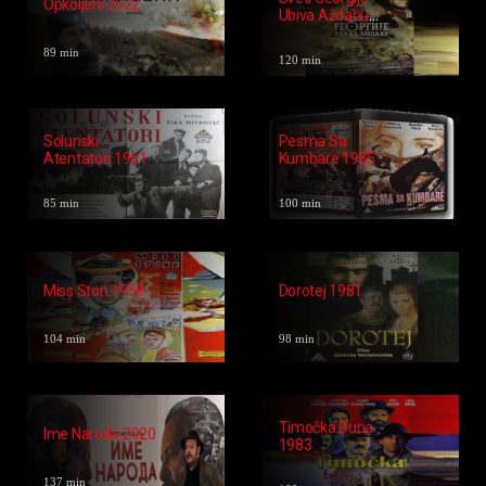
Opkoljeni 2022
Ubiva Aždahu
2009
89 min
120 min
Solunski
Pesma Sa
Atentatori 1961
Kumbare 1955
85 min
100 min
Miss Ston 1958
Dorotej 1981
104 min
98 min
Timočka Buna
Ime Naroda 2020
1983
137 min