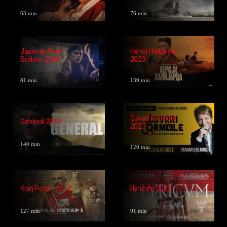
63 min
76 min
Jazavac Pred
Heroji Halijarda
Sudom 2020
2023
81 min
139 min
Čuvari Formule
General 2019
2023
140 min
120 min
Kralj Petar I 2018
Illyricvm 2022
127 min
91 min