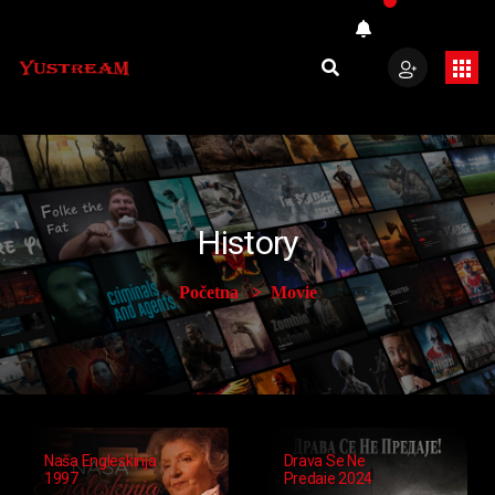
History
Početna
Movie
Naša Engleskinja
Drava Se Ne
1997
Predaje 2024