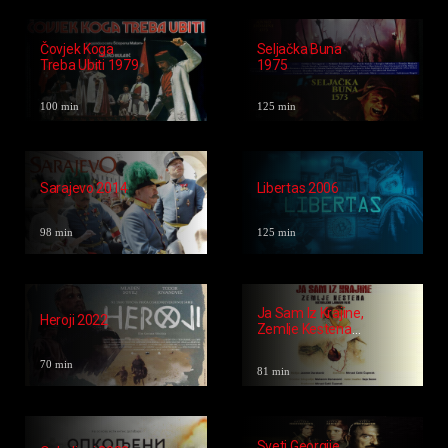
Čovjek Koga
Seljačka Buna
Treba Ubiti 1979
1975
100 min
125 min
Sarajevo 2014
Libertas 2006
98 min
125 min
Ja Sam Iz Krajine,
Heroji 2022
Zemlje Kestena
2013
70 min
81 min
Sveti Georgije