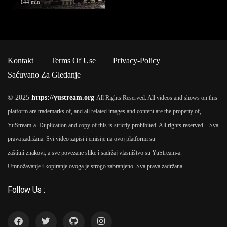
144 min
Kontakt
Terms Of Use
Privacy-Policy
Saćuvano Za Gledanje
© 2025
https://yustream.org
All Rights Reserved. All videos and shows on this
platform are trademarks of, and all related images and content are the property of,
YuStream-a. Duplication and copy of this is strictly prohibited. All rights reserved…
Sva
prava zadržana. Svi video zapisi i emisije na ovoj platformi su
zaštitni znakovi, a sve povezane slike i sadržaj vlasništvo su YuStream-a.
Umnožavanje i kopiranje ovoga je strogo zabranjeno. Sva prava zadržana.
Follow Us :