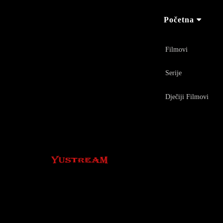
Početna
Filmovi
Serije
Dječiji Filmovi