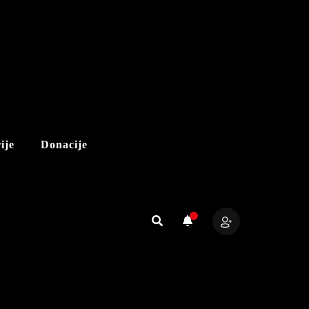
ije
Donacije