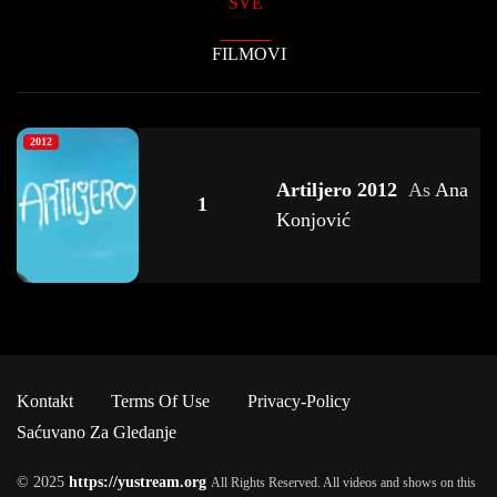
SVE
FILMOVI
2012
Artiljero 2012
As
Ana
1
Konjović
Kontakt
Terms Of Use
Privacy-Policy
Saćuvano Za Gledanje
© 2025
https://yustream.org
All Rights Reserved. All videos and shows on this