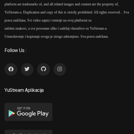
platform are trademarks of, and all related images and content are the property of,
YuStream-a. Duplication and copy of this is strictly prohibited. All rights reserved…
Sva
prava zadržana. Svi video zapisi i emisije na ovoj platformi su
zaštitni znakovi, a sve povezane slike i sadržaj vlasništvo su YuStream-a.
Umnožavanje i kopiranje ovoga je strogo zabranjeno. Sva prava zadržana.
Follow Us :
YuStream Aplikacija