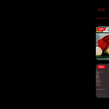
SVE
2009
2023