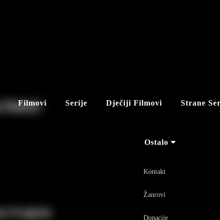
 Stanić
Filmovi
Serije
Dječiji Filmovi
Strane Ser
Ostalo
Kontakt
Žanrovi
še Pregleda
Donacije