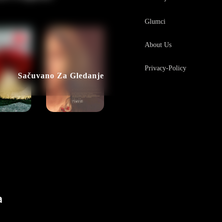
Glumci
About Us
Privacy-Policy
Sačuvano Za Gledanje
a