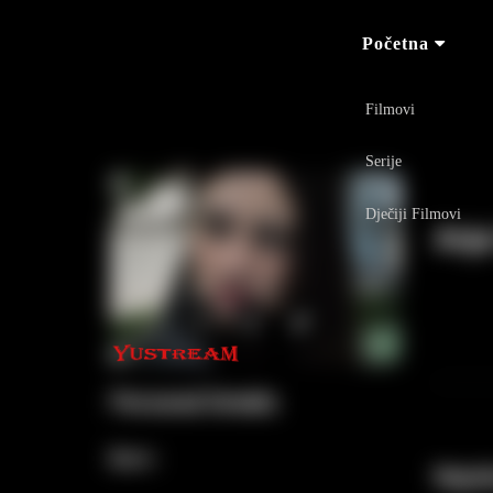
Početna
Filmovi
Serije
Dječiji Filmovi
Anja
Personal Details
Born :
Najvi