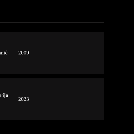
anić
2009
rija
2023