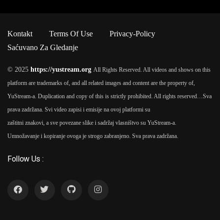
Kontakt
Terms Of Use
Privacy-Policy
Saćuvano Za Gledanje
© 2025
https://yustream.org
All Rights Reserved. All videos and shows on this
platform are trademarks of, and all related images and content are the property of,
YuStream-a. Duplication and copy of this is strictly prohibited. All rights reserved…
Sva
prava zadržana. Svi video zapisi i emisije na ovoj platformi su
zaštitni znakovi, a sve povezane slike i sadržaj vlasništvo su YuStream-a.
Umnožavanje i kopiranje ovoga je strogo zabranjeno. Sva prava zadržana.
Follow Us :