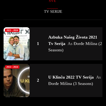
SVE
TV SERIJE
2021 - 2024
Azbuka Našeg Života 2021
1
Tv Serija
As
Đorđe Mišina (2
Seasons)
2022 - 2024
U Klinču 2022 TV Serija
As
2
Đorđe Mišina (3 Seasons)