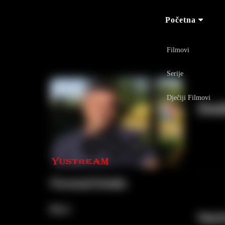
Početna
Filmovi
Serije
Dječiji Filmovi
Draš
Personal Details
Born :
Najvi