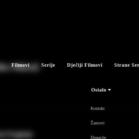
ko Vidović
Filmovi
Serije
Dječiji Filmovi
Strane Ser
Ostalo
Kontakt
Žanrovi
še Pregleda
Donacije