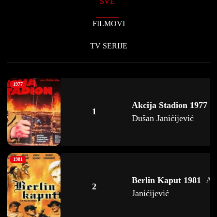
SVE
FILMOVI
TV SERIJE
1977
Akcija Stadion 1977
A
1
Dušan Janićijević
1981
Berlin Kaput 1981
A
2
Janićijević