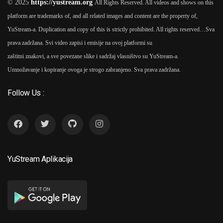
© 2025
https://yustream.org
All Rights Reserved. All videos and shows on this
platform are trademarks of, and all related images and content are the property of,
1970
YuStream-a. Duplication and copy of this is strictly prohibited. All rights reserved…
Sva
prava zadržana. Svi video zapisi i emisije na ovoj platformi su
Burduš 1970
As
Duša
6
zaštitni znakovi, a sve povezane slike i sadržaj vlasništvo su YuStream-a.
Janićijević
Umnožavanje i kopiranje ovoga je strogo zabranjeno. Sva prava zadržana.
Follow Us :
1981
Crveni Konj 1981
As
7
Janićijević
YuStream Aplikacija
1968
Delije 1968
As
Dušan
8
Janićijević