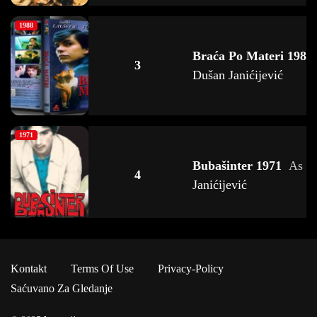
1988
Braća Po Materi 1988
3
Dušan Janićijević
1971
Bubašinter 1971
As
D
4
Janićijević
1992
Kontakt
Terms Of Use
Privacy-Policy
Bulevar Revolucije 1
5
Saćuvano Za Gledanje
Dušan Janićijević