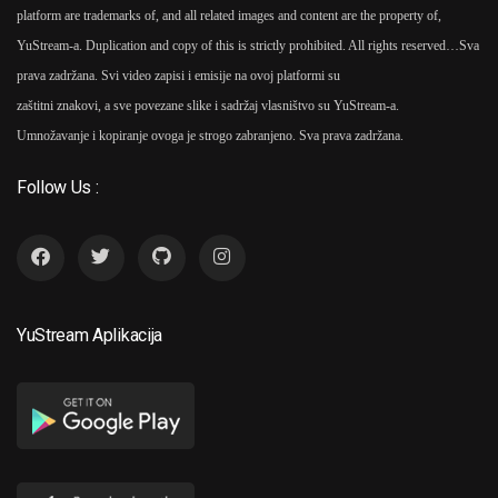
platform are trademarks of, and all related images and content are the property of,
YuStream-a. Duplication and copy of this is strictly prohibited. All rights reserved…
Sva
prava zadržana. Svi video zapisi i emisije na ovoj platformi su
zaštitni znakovi, a sve povezane slike i sadržaj vlasništvo su YuStream-a.
Umnožavanje i kopiranje ovoga je strogo zabranjeno. Sva prava zadržana.
Follow Us :
YuStream Aplikacija