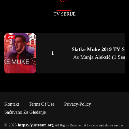
SVE
TV SERIJE
2019
Slatke Muke 2019 TV Ser
1
As
Manja Aleksić (1 Seas
Kontakt
Terms Of Use
Privacy-Policy
Saćuvano Za Gledanje
© 2025
https://yustream.org
All Rights Reserved. All videos and shows on this