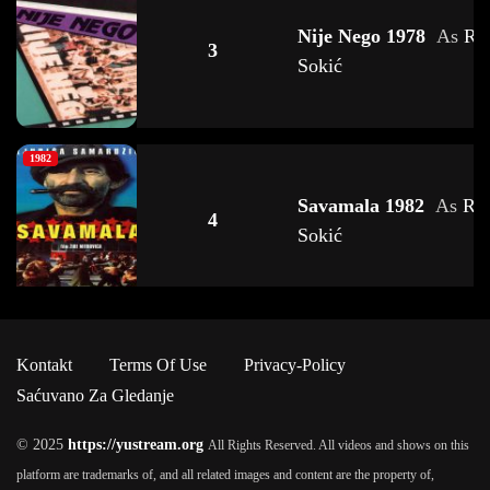
Nije Nego 1978
As
Ru
3
Sokić
1982
Savamala 1982
As
Ruž
4
Sokić
Kontakt
Terms Of Use
Privacy-Policy
Tesna Koža 4 1991
As
5
Saćuvano Za Gledanje
Ružica Sokić
© 2025
https://yustream.org
All Rights Reserved. All videos and shows on this
platform are trademarks of, and all related images and content are the property of,