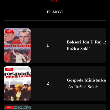
SVE
FILMOVI
1967
Bokseri Idu U Raj 19
1
Ružica Sokić
1978
Gospođa Ministarka 1
2
As
Ružica Sokić
1978