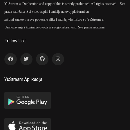
1981
YuStream-a. Duplication and copy of this is strictly prohibited. All rights reserved…
Sva
prava zadržana. Svi video zapisi i emisije na ovoj platformi su
500 Kada 1981
As
Ruž
6
zaštitni znakovi, a sve povezane slike i sadržaj vlasništvo su YuStream-a.
Sokić
Umnožavanje i kopiranje ovoga je strogo zabranjeno. Sva prava zadržana.
Follow Us :
1976
Čuvar Plaže U Zimsk
7
Periodu 1976
As
Ruži
Sokić
YuStream Aplikacija
1975
Hitler Iz Našeg Sokak
8
As
Ružica Sokić