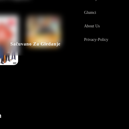
Glumci
About Us
Privacy-Policy
Sačuvano Za Gledanje
a