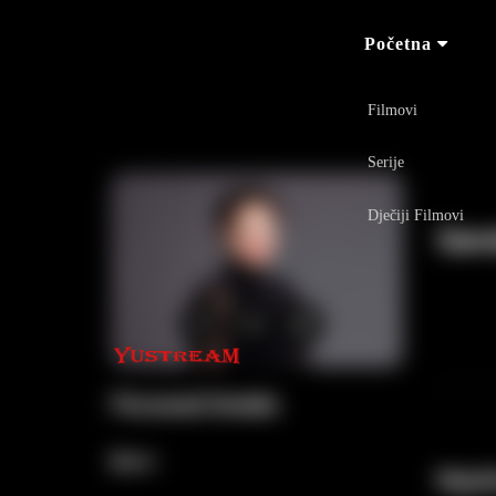
Početna
Filmovi
Serije
Dječiji Filmovi
Sane
Personal Details
Born :
Najvi