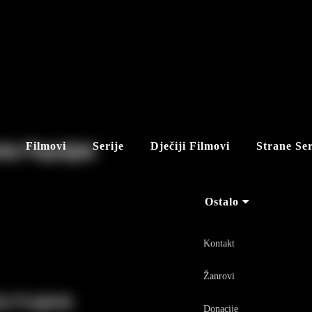
la Pepeljak
Filmovi
Serije
Dječiji Filmovi
Strane Ser
Ostalo
Kontakt
Žanrovi
še Pregleda
Donacije