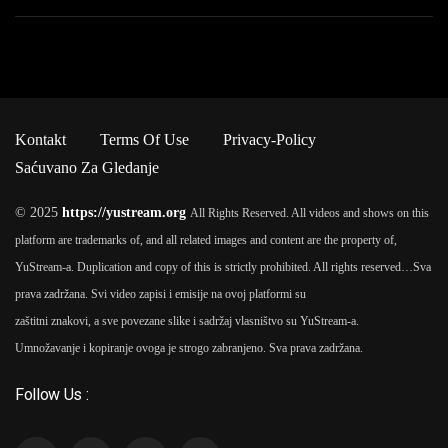
Kontakt
Terms Of Use
Privacy-Policy
Saćuvano Za Gledanje
© 2025
https://yustream.org
All Rights Reserved. All videos and shows on this
platform are trademarks of, and all related images and content are the property of,
YuStream-a. Duplication and copy of this is strictly prohibited. All rights reserved…
Sva
prava zadržana. Svi video zapisi i emisije na ovoj platformi su
zaštitni znakovi, a sve povezane slike i sadržaj vlasništvo su YuStream-a.
Umnožavanje i kopiranje ovoga je strogo zabranjeno. Sva prava zadržana.
Follow Us :