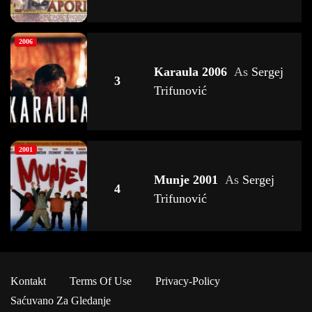
2006
Karaula 2006
As
Sergej
3
Trifunović
2001
Munje 2001
As
Sergej
4
Trifunović
1995
Kontakt
Terms Of Use
Privacy-Policy
Ubistvo S Predumišljajem
5
Saćuvano Za Gledanje
1996
As
Sergej Trifunović