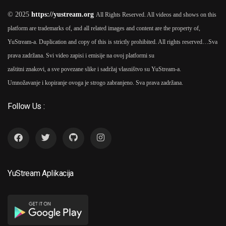
© 2025
https://yustream.org
All Rights Reserved. All videos and shows on this
platform are trademarks of, and all related images and content are the property of,
2004
YuStream-a. Duplication and copy of this is strictly prohibited. All rights reserved…
Sva
prava zadržana. Svi video zapisi i emisije na ovoj platformi su
Kad Porastem Biću Kengur
6
zaštitni znakovi, a sve povezane slike i sadržaj vlasništvo su YuStream-a.
2004
As
Sergej Trifunović
Umnožavanje i kopiranje ovoga je strogo zabranjeno. Sva prava zadržana.
Follow Us :
2005
Pogled Sa Ajfelovog Tornja
7
2005
As
Sergej Trifunović
YuStream Aplikacija
2019
Ajvar 2019
As
Sergej
8