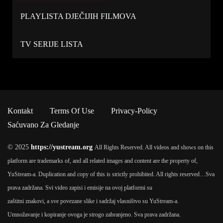
PLAYLISTA DJEČIJIH FILMOVA
TV SERIJE LISTA
Kontakt
Terms Of Use
Privacy-Policy
Saćuvano Za Gledanje
© 2025
https://yustream.org
All Rights Reserved. All videos and shows on this
platform are trademarks of, and all related images and content are the property of,
YuStream-a. Duplication and copy of this is strictly prohibited. All rights reserved…
Sva
prava zadržana. Svi video zapisi i emisije na ovoj platformi su
zaštitni znakovi, a sve povezane slike i sadržaj vlasništvo su YuStream-a.
Umnožavanje i kopiranje ovoga je strogo zabranjeno. Sva prava zadržana.