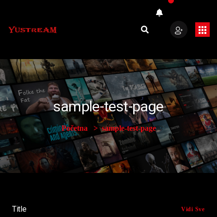
sample-test-page
Početna
sample-test-page
Title
Vidi Sve