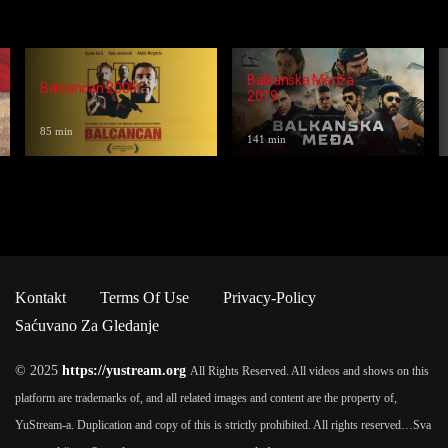
Balkanska Medža
Balcancan 2005
2019
85 min
141 min
Kontakt
Terms Of Use
Privacy-Policy
Saćuvano Za Gledanje
© 2025
https://yustream.org
All Rights Reserved. All videos and shows on this
platform are trademarks of, and all related images and content are the property of,
YuStream-a. Duplication and copy of this is strictly prohibited. All rights reserved…
Sva