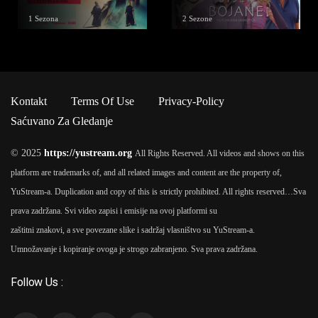
Serija
1 Sezona
2 Sezone
Kontakt
Terms Of Use
Privacy-Policy
Saćuvano Za Gledanje
© 2025
https://yustream.org
All Rights Reserved. All videos and shows on this
platform are trademarks of, and all related images and content are the property of,
YuStream-a. Duplication and copy of this is strictly prohibited. All rights reserved…
Sva
prava zadržana. Svi video zapisi i emisije na ovoj platformi su
zaštitni znakovi, a sve povezane slike i sadržaj vlasništvo su YuStream-a.
Umnožavanje i kopiranje ovoga je strogo zabranjeno. Sva prava zadržana.
Follow Us :