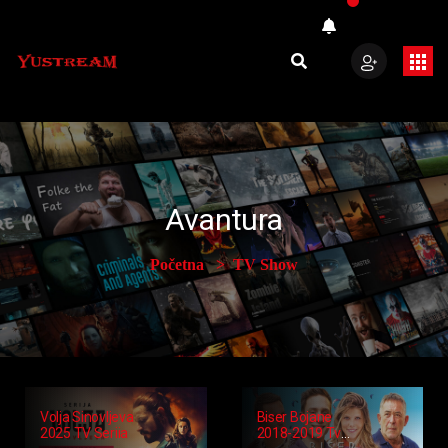
Avantura
Početna
TV Show
Volja Sinovljeva
Biser Bojane
2025 TV Serija
2018-2019 Tv