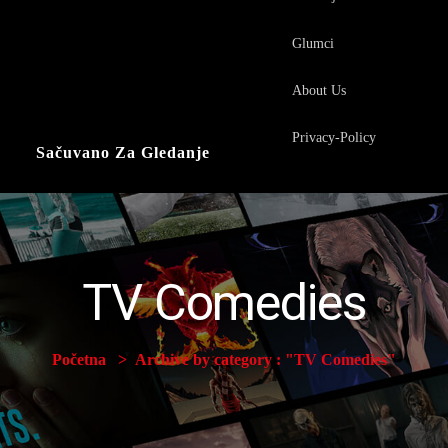
Glumci
About Us
Privacy-Policy
Sačuvano Za Gledanje
TV Comedies
Početna
Archive by category : "TV Comedies"