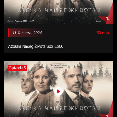
11 Januara, 2024
53 min
Azbuka Našeg Života S02 Ep06
Epizoda 5