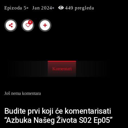
Epizoda 5
Jan 2024
449 pregleda
0
Komentari
Još nema komentara
Budite prvi koji će komentarisati
“Azbuka Našeg Života S02 Ep05”