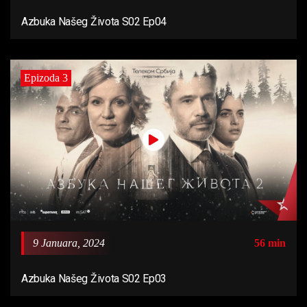
Azbuka Našeg Života S02 Ep04
Epizoda 3
9 Januara, 2024
56 min
Azbuka Našeg Života S02 Ep03