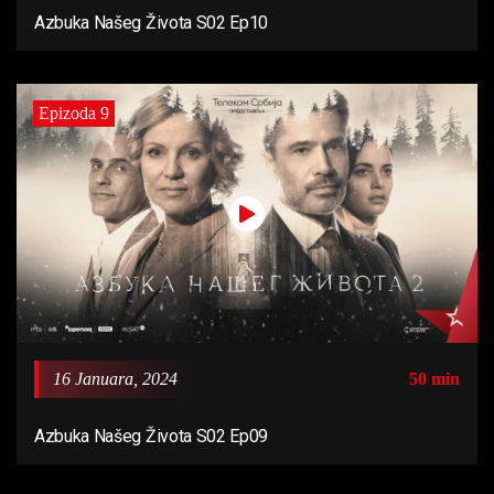
Azbuka Našeg Života S02 Ep10
Epizoda 9
16 Januara, 2024
50 min
Azbuka Našeg Života S02 Ep09