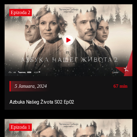
Epizoda 2
5 Januara, 2024
67 min
Azbuka Našeg Života S02 Ep02
Epizoda 1