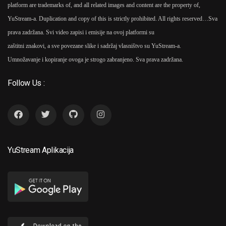
platform are trademarks of, and all related images and content are the property of,
YuStream-a. Duplication and copy of this is strictly prohibited. All rights reserved…
Sva
prava zadržana. Svi video zapisi i emisije na ovoj platformi su
zaštitni znakovi, a sve povezane slike i sadržaj vlasništvo su YuStream-a.
Umnožavanje i kopiranje ovoga je strogo zabranjeno. Sva prava zadržana.
Follow Us :
YuStream Aplikacija