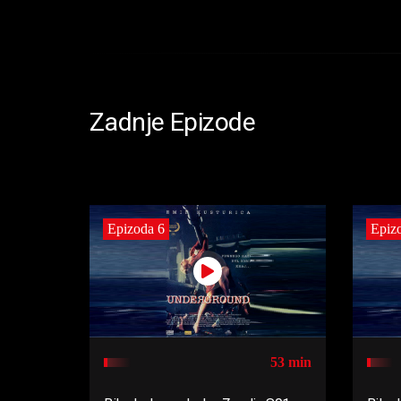
Zadnje Epizode
Epizoda 6
Epiz
53 min