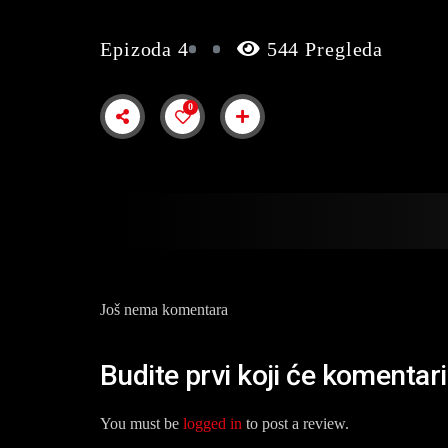
Epizoda 4
544 Pregleda
0
Još nema komentara
Budite prvi koji će komenta
You must be
logged in
to post a review.