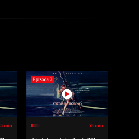
Epizoda 3
55 min
55 min