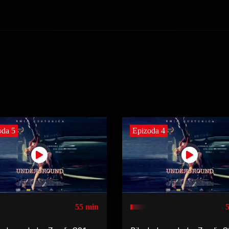
oda 5
Epizoda 4
55 min