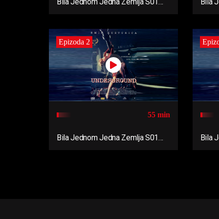
Bila Jednom Jedna Zemlja S01
Bila 
Ep06
Ep05
Epizoda 2
Epiz
55 min
Bila Jednom Jedna Zemlja S01
Bila 
Ep02
Ep01