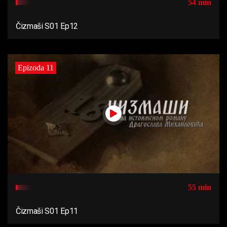
54 min
Čizmaši S01 Ep12
Epizoda 11
55 min
Čizmaši S01 Ep11