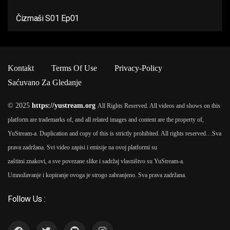
Čizmaši S01 Ep01
Kontakt
Terms Of Use
Privacy-Policy
Saćuvano Za Gledanje
© 2025
https://yustream.org
All Rights Reserved. All videos and shows on this
platform are trademarks of, and all related images and content are the property of,
YuStream-a. Duplication and copy of this is strictly prohibited. All rights reserved…
Sva
prava zadržana. Svi video zapisi i emisije na ovoj platformi su
zaštitni znakovi, a sve povezane slike i sadržaj vlasništvo su YuStream-a.
Umnožavanje i kopiranje ovoga je strogo zabranjeno. Sva prava zadržana.
Follow Us :