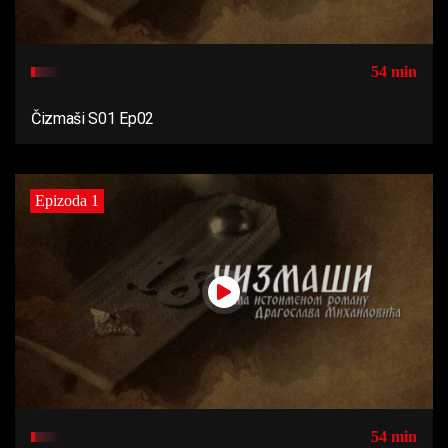
54 min
Čizmaši S01 Ep02
Epizoda 1
54 min