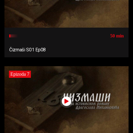
50 min
Čizmaši S01 Ep08
Epizoda 7