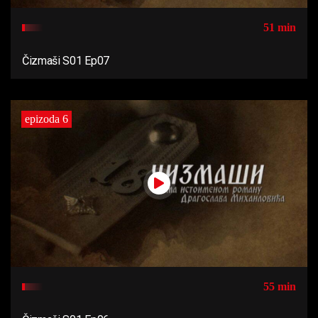
51 min
Čizmaši S01 Ep07
epizoda 6
55 min