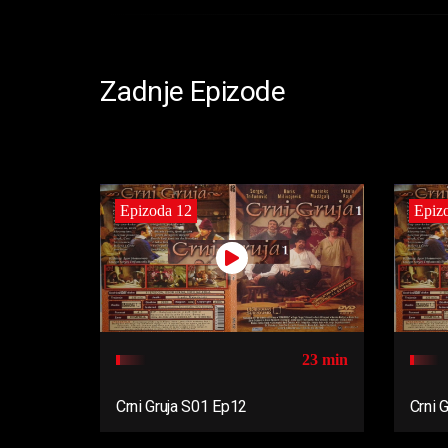
Zadnje Epizode
Epizoda 12
Epiz
23 min
Crni Gruja S01 Ep12
Crni 