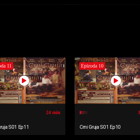
oda 11
Epizoda 10
24 min
Gruja S01 Ep11
Crni Gruja S01 Ep10