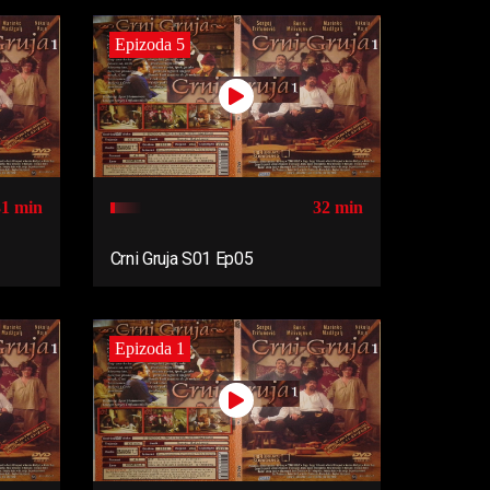
Epizoda 5
31 min
32 min
Crni Gruja S01 Ep05
Epizoda 1