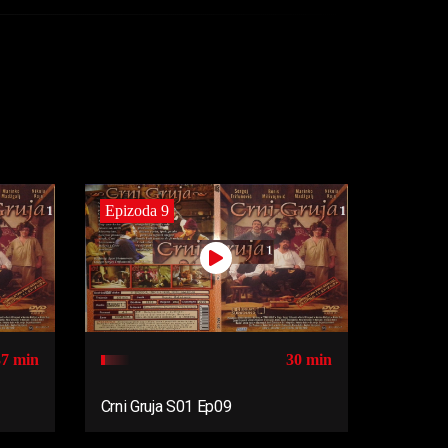
Epizoda 9
37 min
30 min
Crni Gruja S01 Ep09