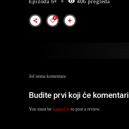
Epizoda 6
406 pregleda
0
Još nema komentara
Budite prvi koji će komentar
You must be
logged in
to post a review.