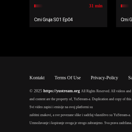
31 min
Crni Gruja S01 Ep04
Crni 
Kontakt
Terms Of Use
Privacy-Policy
S
© 2025
https://yustream.org
All Rights Reserved. All videos and 
and content are the property of, YuStream-a. Duplication and copy of this 
Svi video zapisi i emisije na ovoj platformi su
zaštitni znakovi, a sve povezane slike i sadržaj vlasništvo su YuStream-a.
Umnožavanje i kopiranje ovoga je strogo zabranjeno. Sva prava zadržana.