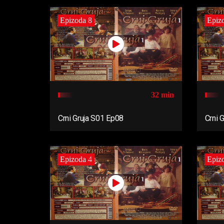
Epizoda 8
Epiz
32 min
Crni Gruja S01 Ep08
Crni 
Epizoda 4
Epiz