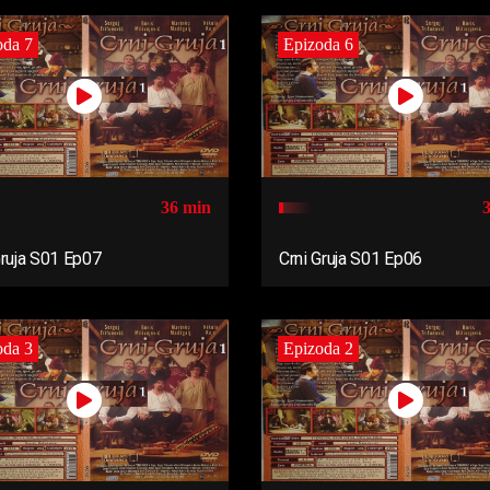
oda 7
Epizoda 6
36 min
Gruja S01 Ep07
Crni Gruja S01 Ep06
oda 3
Epizoda 2