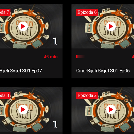
oda 7
Epizoda 6
46 min
Bijeli Svijet S01 Ep07
Crno-Bijeli Svijet S01 Ep06
oda 3
Epizoda 2