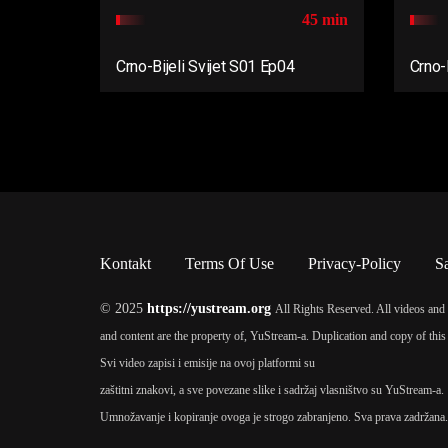
45 min
Crno-Bijeli Svijet S01 Ep04
Crno-
Kontakt
Terms Of Use
Privacy-Policy
S
© 2025
https://yustream.org
All Rights Reserved. All videos and 
and content are the property of, YuStream-a. Duplication and copy of this 
Svi video zapisi i emisije na ovoj platformi su
zaštitni znakovi, a sve povezane slike i sadržaj vlasništvo su YuStream-a.
Umnožavanje i kopiranje ovoga je strogo zabranjeno. Sva prava zadržana.