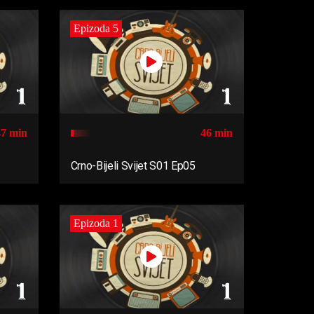
Epizoda 5
47 min
46 min
Crno-Bijeli Svijet S01 Ep05
Epizoda 1