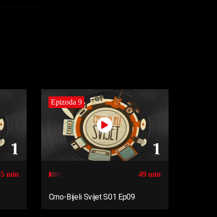
Epizoda 9
45 min
49 min
Crno-Bijeli Svijet S01 Ep09