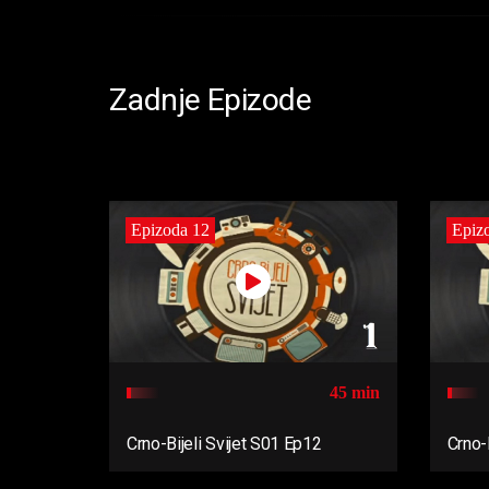
Zadnje Epizode
Epizoda 12
Epiz
45 min
Crno-Bijeli Svijet S01 Ep12
Crno-