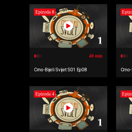
Epizoda 8
Epiz
48 min
Crno-Bijeli Svijet S01 Ep08
Crno-
Epizoda 4
Epiz