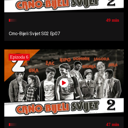
49 min
Crno-Bijeli Svijet S02 Ep07
Epizoda 6
47 min