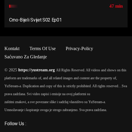
47 min
Crno-Bijeli Svijet S02 Ep01
Kontakt
Terms Of Use
Privacy-Policy
Saćuvano Za Gledanje
© 2025
https://yustream.org
All Rights Reserved. All videos and shows on this
platform are trademarks of, and all related images and content are the property of,
YuStream-a. Duplication and copy of this is strictly prohibited. All rights reserved…
Sva
prava zadržana. Svi video zapisi i emisije na ovoj platformi su
zaštitni znakovi, a sve povezane slike i sadržaj vlasništvo su YuStream-a.
Umnožavanje i kopiranje ovoga je strogo zabranjeno. Sva prava zadržana.
Follow Us :