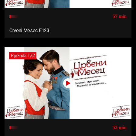
57 min
Crveni Mesec E123
Epizoda 122
53 min