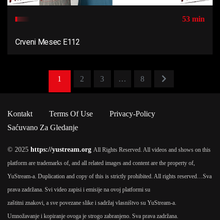
53 min
Crveni Mesec E112
1
2
3
…
8
Kontakt
Terms Of Use
Privacy-Policy
Saćuvano Za Gledanje
© 2025
https://yustream.org
All Rights Reserved. All videos and shows on this
platform are trademarks of, and all related images and content are the property of,
YuStream-a. Duplication and copy of this is strictly prohibited. All rights reserved…
Sva
prava zadržana. Svi video zapisi i emisije na ovoj platformi su
zaštitni znakovi, a sve povezane slike i sadržaj vlasništvo su YuStream-a.
Umnožavanje i kopiranje ovoga je strogo zabranjeno. Sva prava zadržana.