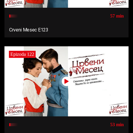
57 min
Crveni Mesec E123
Epizoda 122
53 min