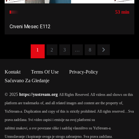
53 min
Crveni Mesec E112
1
2
3
…
8
Kontakt
Terms Of Use
Privacy-Policy
Saćuvano Za Gledanje
© 2025
https://yustream.org
All Rights Reserved. All videos and shows on this
platform are trademarks of, and all related images and content are the property of,
YuStream-a. Duplication and copy of this is strictly prohibited. All rights reserved…
Sva
prava zadržana. Svi video zapisi i emisije na ovoj platformi su
zaštitni znakovi, a sve povezane slike i sadržaj vlasništvo su YuStream-a.
Umnožavanje i kopiranje ovoga je strogo zabranjeno. Sva prava zadržana.