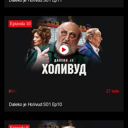
Daleko je Holivud S01 Ep11
Epizoda 10
27 min
Daleko je Holivud S01 Ep10
Epizoda 9