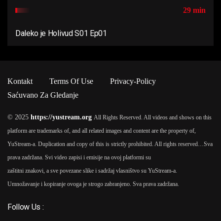
29 min
Daleko je Holivud S01 Ep01
Kontakt
Terms Of Use
Privacy-Policy
Saćuvano Za Gledanje
© 2025
https://yustream.org
All Rights Reserved. All videos and shows on this
platform are trademarks of, and all related images and content are the property of,
YuStream-a. Duplication and copy of this is strictly prohibited. All rights reserved…
Sva
prava zadržana. Svi video zapisi i emisije na ovoj platformi su
zaštitni znakovi, a sve povezane slike i sadržaj vlasništvo su YuStream-a.
Umnožavanje i kopiranje ovoga je strogo zabranjeno. Sva prava zadržana.
Follow Us :