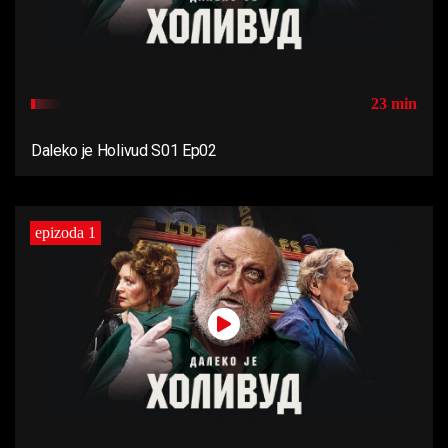
23 min
Daleko je Holivud S01 Ep02
epizoda 1