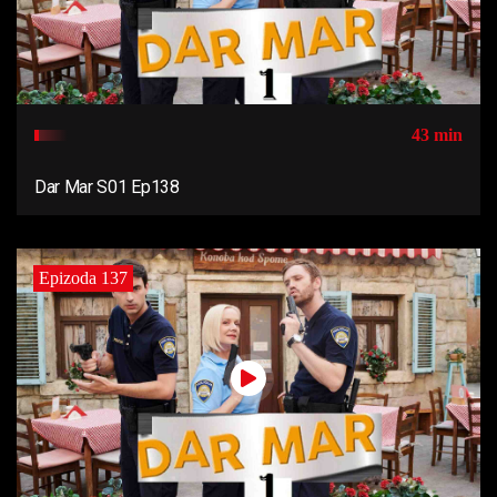
43 min
Dar Mar S01 Ep138
Epizoda 137