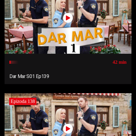
42 min
Dar Mar S01 Ep139
Epizoda 138