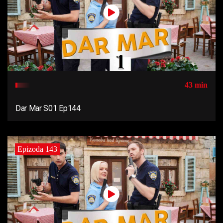
43 min
Dar Mar S01 Ep144
Epizoda 143