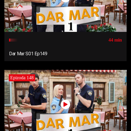
44 min
Dar Mar S01 Ep149
Epizoda 148