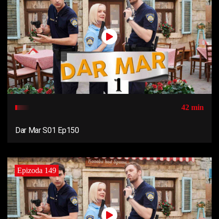
42 min
Dar Mar S01 Ep150
Epizoda 149