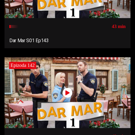
43 min
Dar Mar S01 Ep143
Epizoda 142