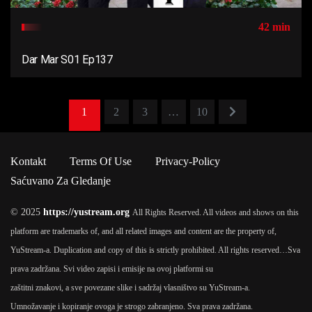
42 min
Dar Mar S01 Ep137
1
2
3
…
10
Kontakt
Terms Of Use
Privacy-Policy
Saćuvano Za Gledanje
© 2025
https://yustream.org
All Rights Reserved. All videos and shows on this
platform are trademarks of, and all related images and content are the property of,
YuStream-a. Duplication and copy of this is strictly prohibited. All rights reserved…
Sva
prava zadržana. Svi video zapisi i emisije na ovoj platformi su
zaštitni znakovi, a sve povezane slike i sadržaj vlasništvo su YuStream-a.
Umnožavanje i kopiranje ovoga je strogo zabranjeno. Sva prava zadržana.