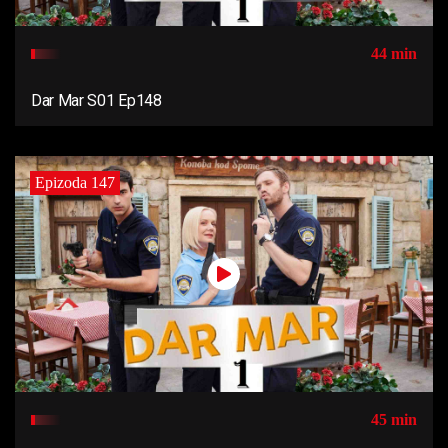
44 min
Dar Mar S01 Ep148
Epizoda 147
45 min