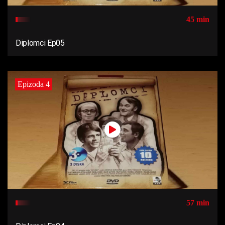
45 min
Diplomci Ep05
Epizoda 4
57 min