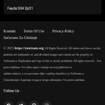
Fauda S04 Ep01
Kontakt
Terms Of Use
Privacy-Policy
Saćuvano Za Gledanje
© 2025
https://yustream.org
All Rights Reserved. All videos and shows on this
platform are trademarks of, and all related images and content are the property of,
YuStream-a. Duplication and copy of this is strictly prohibited. All rights reserved…
Sva
prava zadržana. Svi video zapisi i emisije na ovoj platformi su
zaštitni znakovi, a sve povezane slike i sadržaj vlasništvo su YuStream-a.
Umnožavanje i kopiranje ovoga je strogo zabranjeno. Sva prava zadržana.
Follow Us :