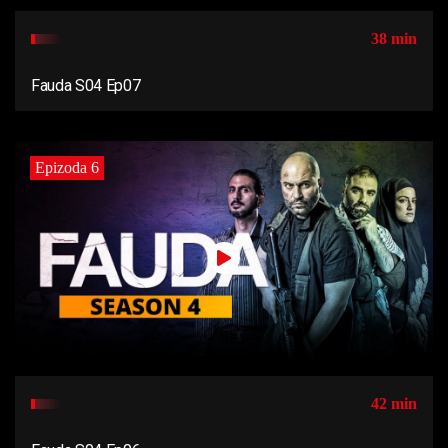
38 min
Fauda S04 Ep07
Epizoda 6
42 min