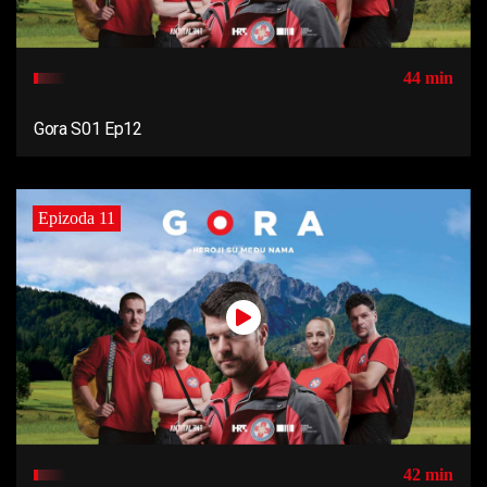
44 min
Gora S01 Ep12
Epizoda 11
42 min