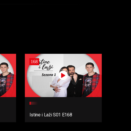
168
Istine i Laži S01 E168