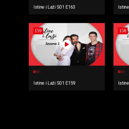
Istine i Laži S01 E163
Istin
159
158
Istine i Laži S01 E159
Istin