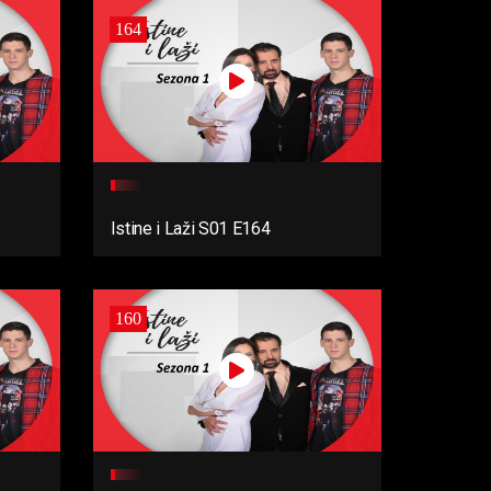
164
Istine i Laži S01 E164
160