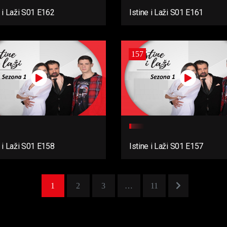
e i Laži S01 E162
Istine i Laži S01 E161
157
e i Laži S01 E158
Istine i Laži S01 E157
1
2
3
…
11