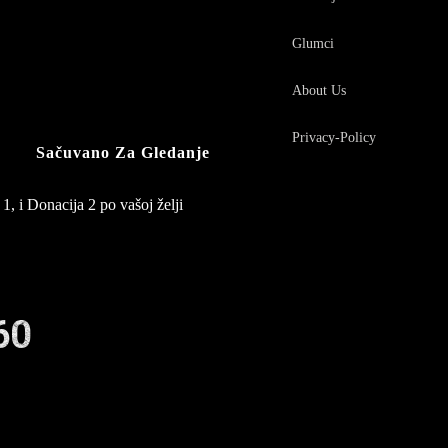
Glumci
About Us
Privacy-Policy
Sačuvano Za Gledanje
1, i Donacija 2 po vašoj želji
60