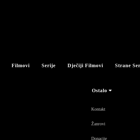
Filmovi
Serije
Dječiji Filmovi
Strane Ser
Ostalo
Kontakt
Žanrovi
Donacije