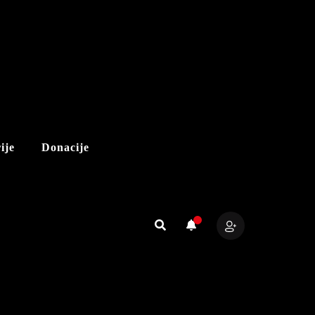
ije
Donacije