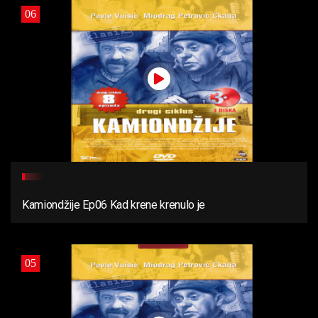
06
Kamiondžije Ep06 Kad krene krenulo je
05