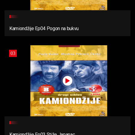
Kamiondžije Ep04 Pogon na bukvu
03
Kamiondžije Ep03 Stiže Japanac