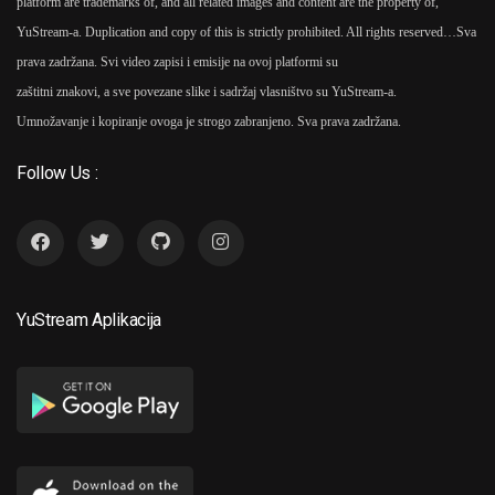
platform are trademarks of, and all related images and content are the property of,
YuStream-a. Duplication and copy of this is strictly prohibited. All rights reserved…
Sva
prava zadržana. Svi video zapisi i emisije na ovoj platformi su
zaštitni znakovi, a sve povezane slike i sadržaj vlasništvo su YuStream-a.
Umnožavanje i kopiranje ovoga je strogo zabranjeno. Sva prava zadržana.
Follow Us :
YuStream Aplikacija