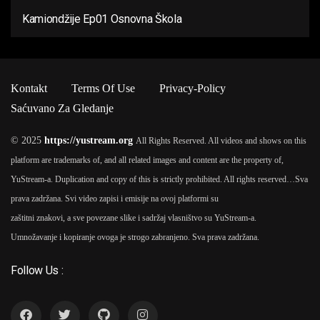
Kamiondžije Ep01 Osnovna Škola
Kontakt
Terms Of Use
Privacy-Policy
Saćuvano Za Gledanje
© 2025
https://yustream.org
All Rights Reserved. All videos and shows on this
platform are trademarks of, and all related images and content are the property of,
YuStream-a. Duplication and copy of this is strictly prohibited. All rights reserved…
Sva
prava zadržana. Svi video zapisi i emisije na ovoj platformi su
zaštitni znakovi, a sve povezane slike i sadržaj vlasništvo su YuStream-a.
Umnožavanje i kopiranje ovoga je strogo zabranjeno. Sva prava zadržana.
Follow Us :