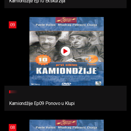
Kamiondžije Ep10 Ekskurzija
09
Kamiondžije Ep09 Ponovo u Klupi
08