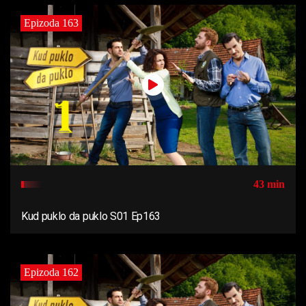
Epizoda 163
43 min
Kud puklo da puklo S01 Ep163
Epizoda 162