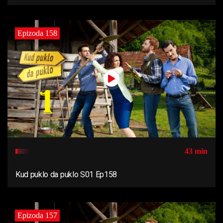
Epizoda 158
43 min
Kud puklo da puklo S01 Ep158
Epizoda 157