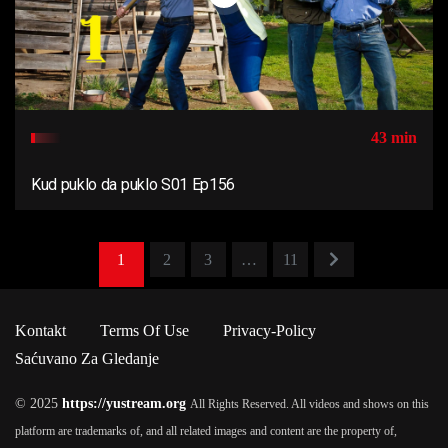
43 min
Kud puklo da puklo S01 Ep156
1
2
3
…
11
Kontakt
Terms Of Use
Privacy-Policy
Saćuvano Za Gledanje
© 2025
https://yustream.org
All Rights Reserved. All videos and shows on this
platform are trademarks of, and all related images and content are the property of,