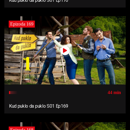
Kud puklo da puklo S01 Ep170
Epizoda 169
44 min
Kud puklo da puklo S01 Ep169
Epizoda 168