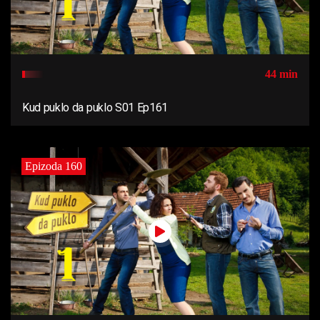
44 min
Kud puklo da puklo S01 Ep161
Epizoda 160