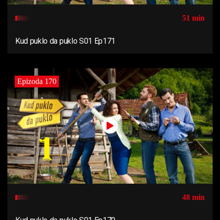
51 min
Kud puklo da puklo S01 Ep171
Epizoda 170
48 min