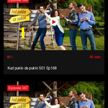
46 min
Kud puklo da puklo S01 Ep168
Epizoda 167