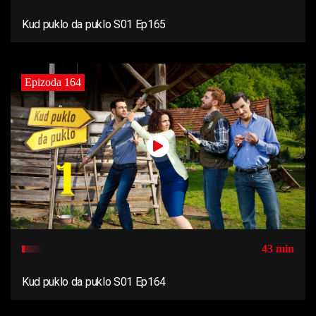
Kud puklo da puklo S01 Ep165
Epizoda 164
43 min
Kud puklo da puklo S01 Ep164