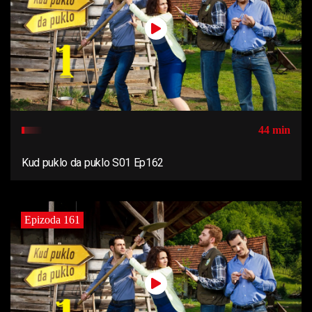
44 min
Kud puklo da puklo S01 Ep162
Epizoda 161