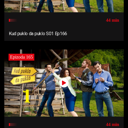
44 min
Kud puklo da puklo S01 Ep166
Epizoda 165
44 min