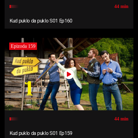
44 min
Kud puklo da puklo S01 Ep160
Epizoda 159
44 min
Kud puklo da puklo S01 Ep159