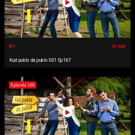
45 min
Kud puklo da puklo S01 Ep167
Epizoda 166