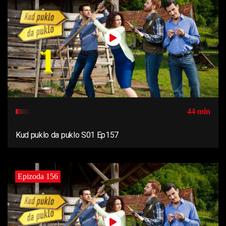
44 min
Kud puklo da puklo S01 Ep157
Epizoda 156