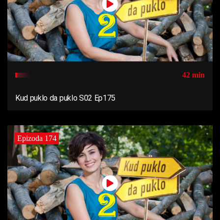
42 min
Kud puklo da puklo S02 Ep175
Epizoda 174