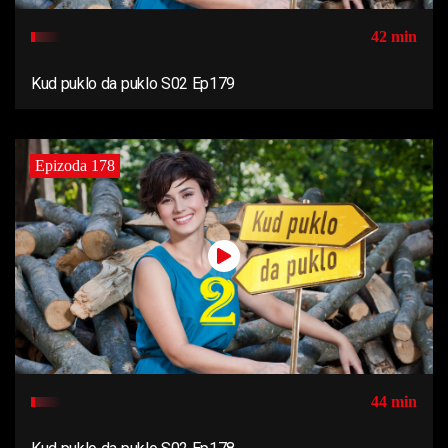
42 min
Kud puklo da puklo S02 Ep179
Epizoda 178
44 min