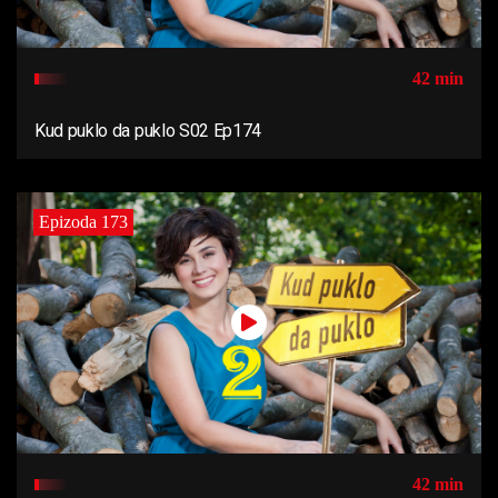
42 min
Kud puklo da puklo S02 Ep174
Epizoda 173
42 min