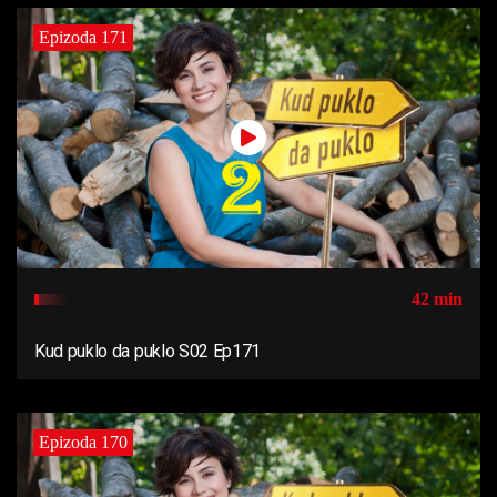
Epizoda 171
42 min
Kud puklo da puklo S02 Ep171
Epizoda 170