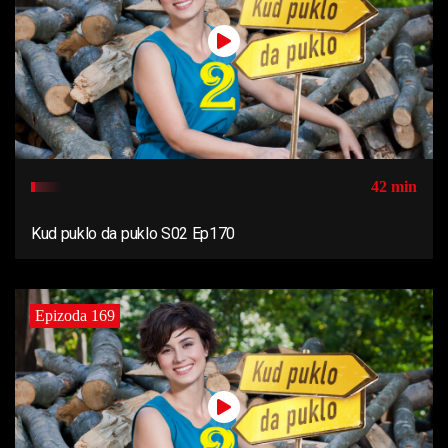
42 min
Kud puklo da puklo S02 Ep170
Epizoda 169