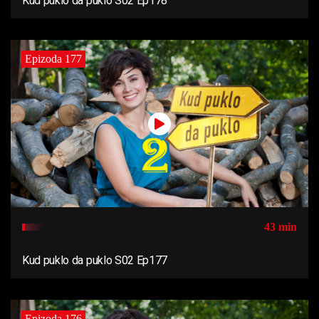
Kud puklo da puklo S02 Ep178
Epizoda 177
43 min
Kud puklo da puklo S02 Ep177
Epizoda 176