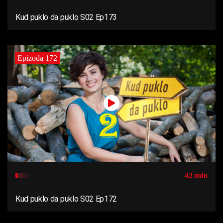
Kud puklo da puklo S02 Ep173
Epizoda 172
42 min
Kud puklo da puklo S02 Ep172