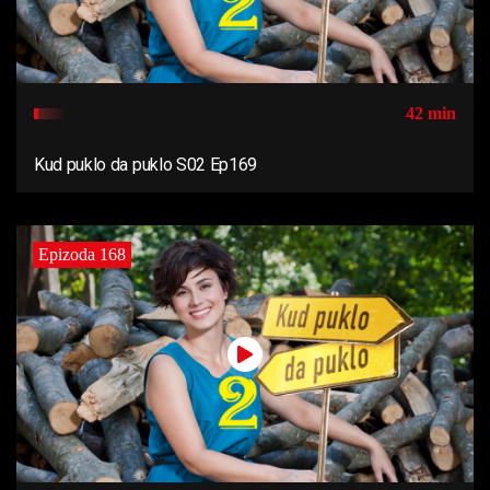
42 min
Kud puklo da puklo S02 Ep169
Epizoda 168