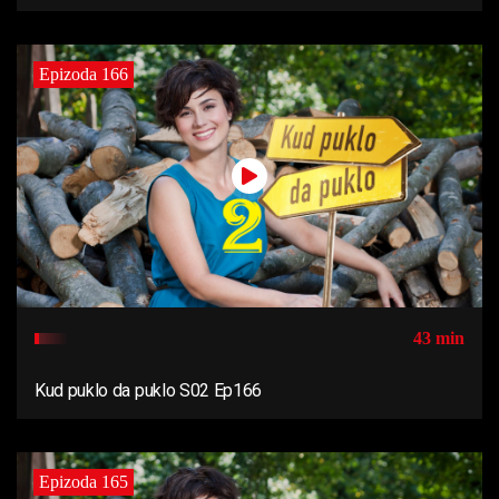
Epizoda 166
43 min
Kud puklo da puklo S02 Ep166
Epizoda 165