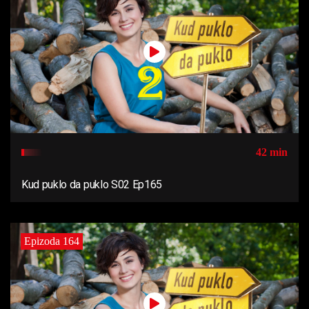
42 min
Kud puklo da puklo S02 Ep165
Epizoda 164