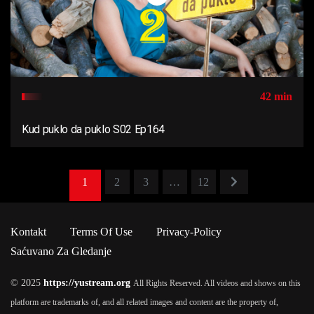
42 min
Kud puklo da puklo S02 Ep164
1
2
3
…
12
Kontakt
Terms Of Use
Privacy-Policy
Saćuvano Za Gledanje
© 2025
https://yustream.org
All Rights Reserved. All videos and shows on this
platform are trademarks of, and all related images and content are the property of,