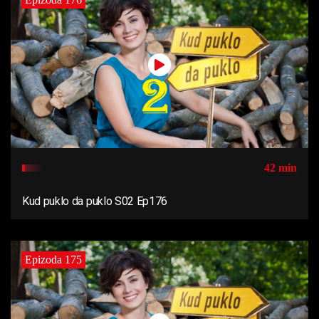
42 min
Kud puklo da puklo S02 Ep176
Epizoda 175