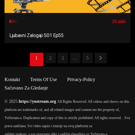
24 min
Ljubavni Zalogaji S01 Ep55
1
2
3
…
5
Kontakt
Terms Of Use
Privacy-Policy
Saćuvano Za Gledanje
© 2025
https://yustream.org
All Rights Reserved. All videos and shows on this
platform are trademarks of, and all related images and content are the property of,
YuStream-a. Duplication and copy of this is strictly prohibited. All rights reserved…
Sva
prava zadržana. Svi video zapisi i emisije na ovoj platformi su
zaštitni znakovi, a sve povezane slike i sadržaj vlasništvo su YuStream-a.