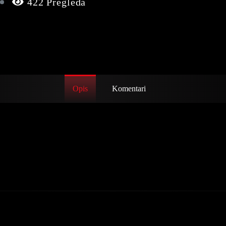
0
422 Pregleda
Opis
Komentari