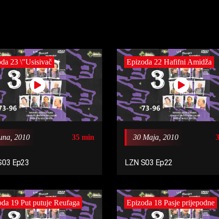
da 23 \"Usisivač
Epizoda 22 Hafifni Amidža
una, 2010
35 min
30 Maja, 2010
S03 Ep23
LZN S03 Ep22
da 19 Put putuje Reufaga
Epizoda 18 Pasje prijepodne