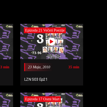
Epizoda 21 Večeri Poezije
33 min
23 Maja, 2010
35 min
LZN S03 Ep21
Epizoda 17 Osmi Mart