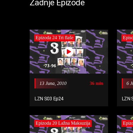
Zadnje Epizode
Epizoda 24 Tri flaše
Episo
13 Juna, 2010
36 min
6 J
LZN S03 Ep24
LZN 
Epizoda 20 Lažna Maksuzija
Epizo