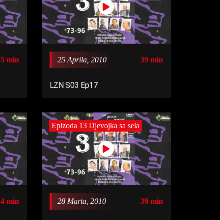
35 min
25 Aprila, 2010
39 min
LZN S03 Ep17
Epizoda 13 Djevojka sa sela
34 min
28 Marta, 2010
39 min