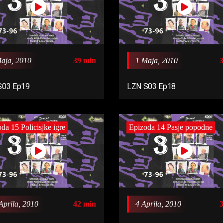
aja, 2010
39 min
1 Maja, 2010
S03 Ep19
LZN S03 Ep18
da 15 Policisjke igre
Epizoda 14 Pasje popodne
Aprila, 2010
42 min
4 Aprila, 2010