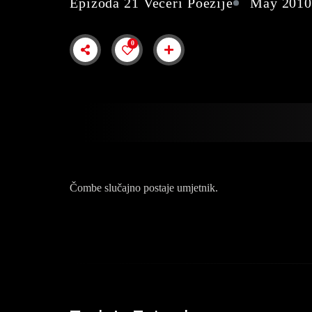
Epizoda 21 Večeri Poezije
May 201
0
Čombe slučajno postaje umjetnik.