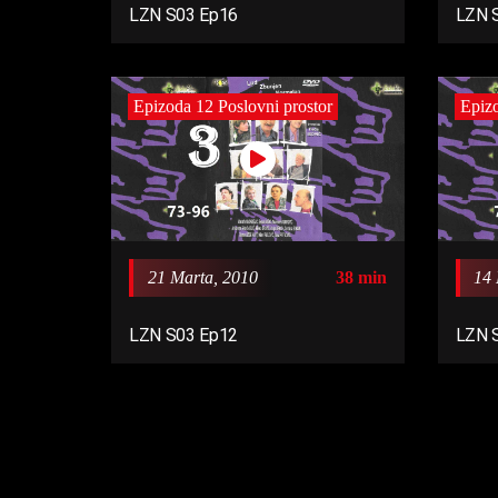
LZN S03 Ep16
LZN 
Epizoda 12 Poslovni prostor
Epizo
21 Marta, 2010
38 min
14 
LZN S03 Ep12
LZN 