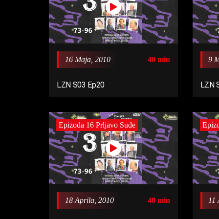
16 Maja, 2010
40 min
9 M
LZN S03 Ep20
LZN 
Epizoda 16 Prljavo Suđe
Epizo
18 Aprila, 2010
40 min
11 