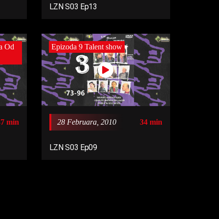
LZN S03 Ep13
ta Od
Epizoda 9 Talent show
37 min
28 Februara, 2010
34 min
LZN S03 Ep09