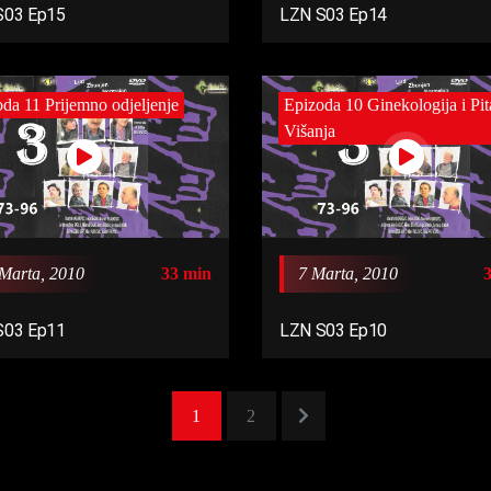
S03 Ep15
LZN S03 Ep14
da 11 Prijemno odjeljenje
Epizoda 10 Ginekologija i Pi
Višanja
Marta, 2010
33 min
7 Marta, 2010
S03 Ep11
LZN S03 Ep10
1
2