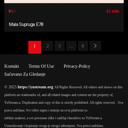
42 min
Mala Supruga E78
1
2
3
…
6
Kontakt
Terms Of Use
Privacy-Policy
Saćuvano Za Gledanje
© 2025
https://yustream.org
All Rights Reserved. All videos and shows on this
platform are trademarks of, and all related images and content are the property of,
YuStream-a. Duplication and copy of this is strictly prohibited. All rights reserved…
Sva
prava zadržana. Svi video zapisi i emisije na ovoj platformi su
zaštitni znakovi, a sve povezane slike i sadržaj vlasništvo su YuStream-a.
Umnožavanje i kopiranje ovoga je strogo zabranjeno. Sva prava zadržana.