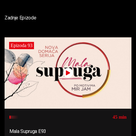
Zadnje Epizode
Epizoda 93
45 min
Mala Supruga E93