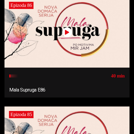
Epizoda 86
40 min
Mala Supruga E86
Epizoda 85