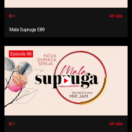
40 min
Mala Supruga E89
Epizoda 88
40 min