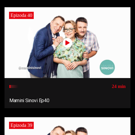
Epizoda 40
24 min
Mamini Sinovi Ep40
Epizoda 39