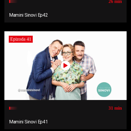
26 min
Mamini Sinovi Ep42
Epizoda 41
31 min
Mamini Sinovi Ep41