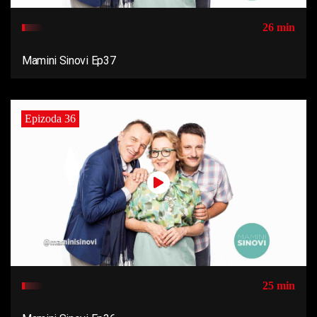
26 min
Mamini Sinovi Ep37
Epizoda 36
25 min