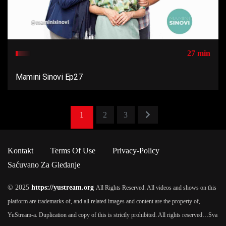
27 min
Mamini Sinovi Ep27
1
2
3
Kontakt
Terms Of Use
Privacy-Policy
Saćuvano Za Gledanje
© 2025
https://yustream.org
All Rights Reserved. All videos and shows on this
platform are trademarks of, and all related images and content are the property of,
YuStream-a. Duplication and copy of this is strictly prohibited. All rights reserved…
Sva