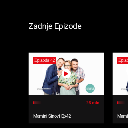
Zadnje Epizode
Epizoda 42
Epiz
26 min
Mamini Sinovi Ep42
Mamin