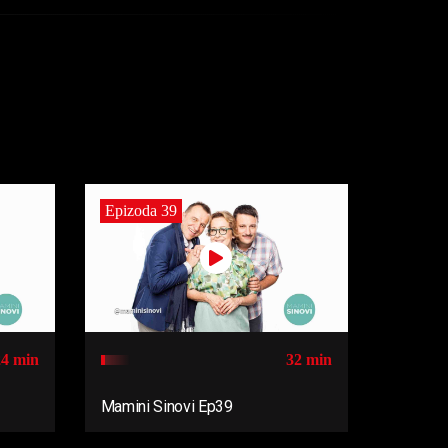
Epizoda 39
24 min
32 min
Mamini Sinovi Ep39