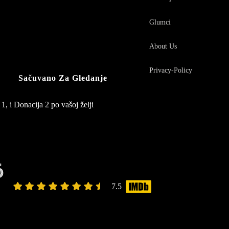
Glumci
About Us
Privacy-Policy
Sačuvano Za Gledanje
1, i Donacija 2 po vašoj želji
6
7.5