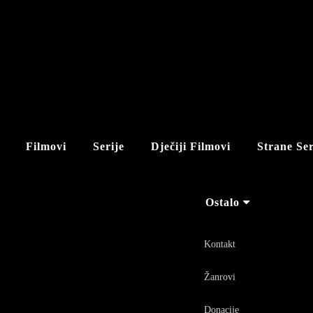
Filmovi
Serije
Dječiji Filmovi
Strane Ser
Ostalo
Kontakt
Žanrovi
Donacije