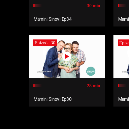
30 min
Mamini Sinovi Ep34
Mamin
Epizoda 30
Epiz
28 min
Mamini Sinovi Ep30
Mamin