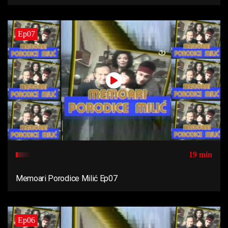
Ep07
19 min
Memoari Porodice Milić Ep07
Ep06