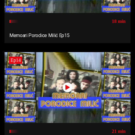
18 min
Memoari Porodice Milić Ep15
Ep14
21 min