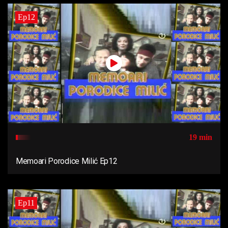
Ep12
19 min
Memoari Porodice Milić Ep12
Ep11