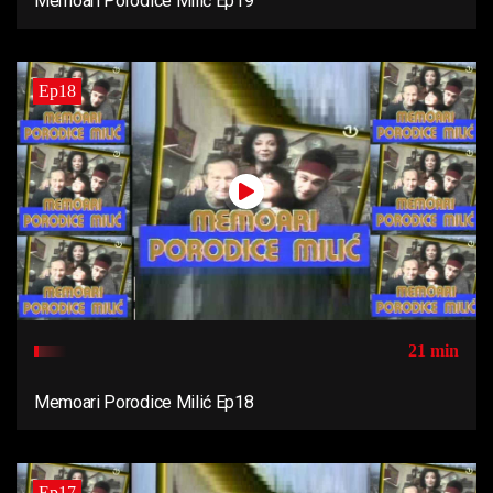
Memoari Porodice Milić Ep19
Ep18
21 min
Memoari Porodice Milić Ep18
Ep17