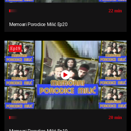
22 min
Memoari Porodice Milić Ep20
Ep19
20 min