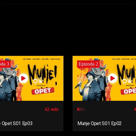
oda 3
Epizoda 2
42 min
 Opet S01 Ep03
Munje Opet S01 Ep02