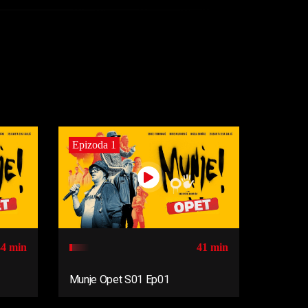
Epizoda 1
44 min
41 min
Munje Opet S01 Ep01