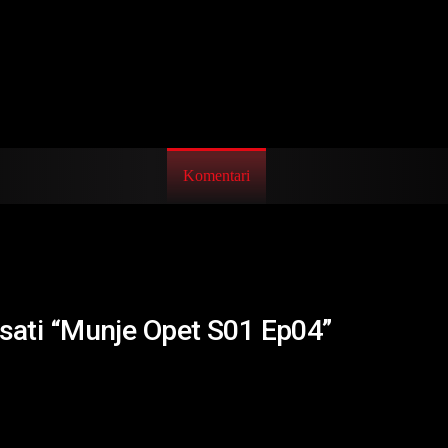
Komentari
isati “Munje Opet S01 Ep04”