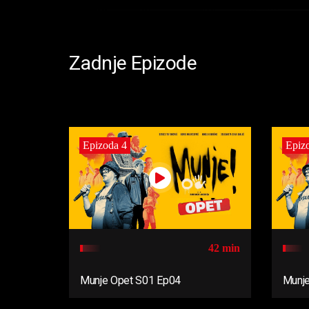
Zadnje Epizode
Epizoda 4
Epiz
42 min
Munje Opet S01 Ep04
Munje