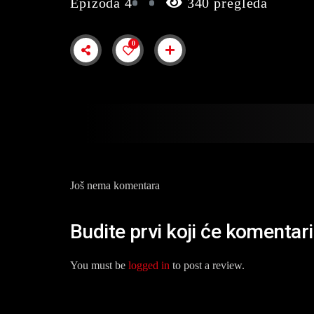
Epizoda 4
340 pregleda
0
Još nema komentara
Budite prvi koji će komentar
You must be
logged in
to post a review.