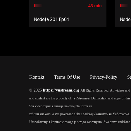
45 min
Nedelja S01 Ep04
Nedel
Kontakt
Terms Of Use
Privacy-Policy
S
© 2025
https://yustream.org
All Rights Reserved. All videos and 
and content are the property of, YuStream-a. Duplication and copy of this 
Svi video zapisi i emisije na ovoj platformi su
zaštitni znakovi, a sve povezane slike i sadržaj vlasništvo su YuStream-a.
Umnožavanje i kopiranje ovoga je strogo zabranjeno. Sva prava zadržana.