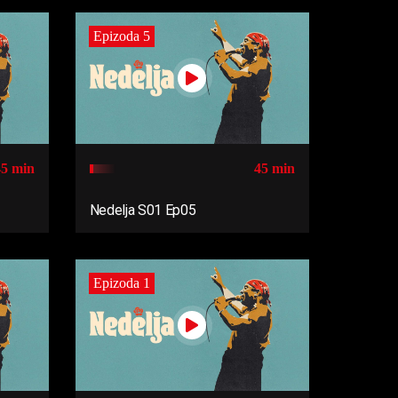
Epizoda 5
45 min
45 min
Nedelja S01 Ep05
Epizoda 1