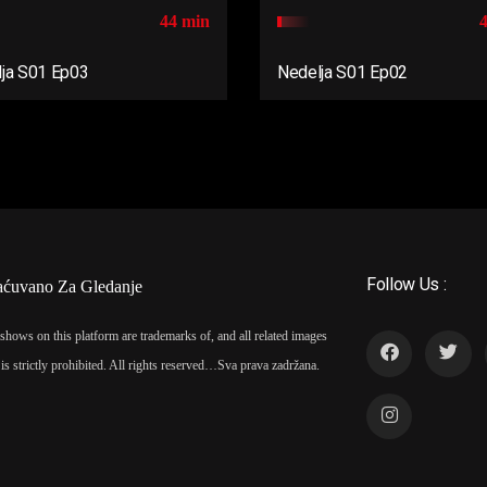
44 min
ja S01 Ep03
Nedelja S01 Ep02
Follow Us :
aćuvano Za Gledanje
shows on this platform are trademarks of, and all related images
is strictly prohibited. All rights reserved…
Sva prava zadržana.