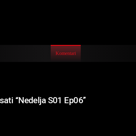
Komentari
isati “Nedelja S01 Ep06”