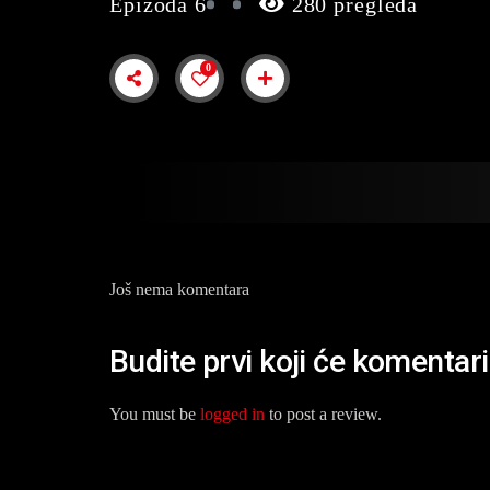
Epizoda 6
280 pregleda
0
Još nema komentara
Budite prvi koji će komentar
You must be
logged in
to post a review.