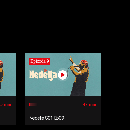
Epizoda 9
45 min
47 min
Nedelja S01 Ep09