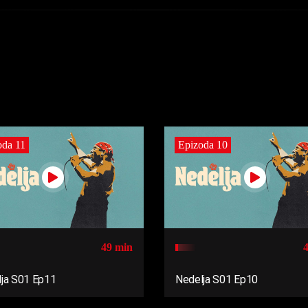
oda 11
Epizoda 10
49 min
ja S01 Ep11
Nedelja S01 Ep10