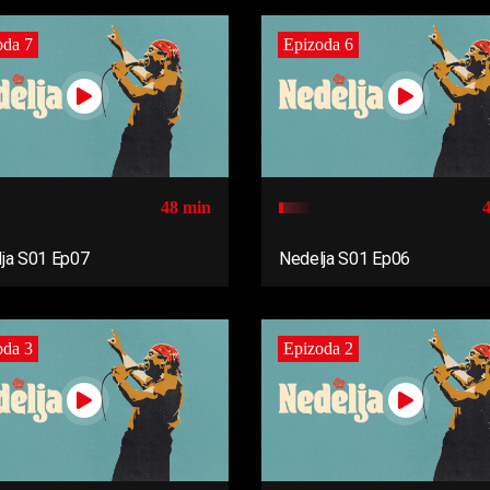
oda 7
Epizoda 6
48 min
ja S01 Ep07
Nedelja S01 Ep06
oda 3
Epizoda 2