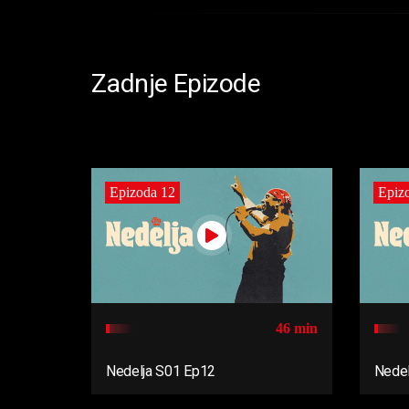
Zadnje Epizode
Epizoda 12
Epiz
46 min
Nedelja S01 Ep12
Nedel