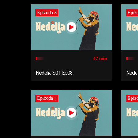
Epizoda 8
Epiz
47 min
Nedelja S01 Ep08
Nedel
Epizoda 4
Epiz