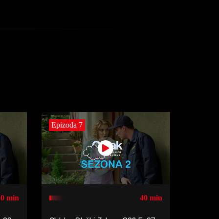
Epizoda 7
40 min
40 min