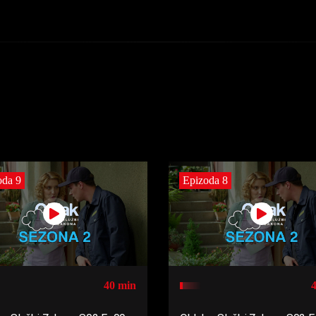
oda 9
Epizoda 8
40 min