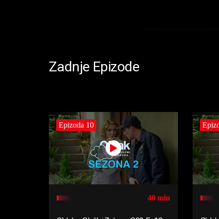
Zadnje Epizode
Epizoda 10
Epiz
40 min