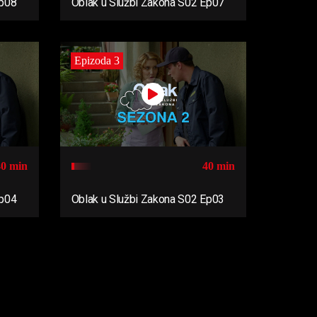
Ep08
Oblak u Službi Zakona S02 Ep07
Epizoda 3
40 min
40 min
Ep04
Oblak u Službi Zakona S02 Ep03