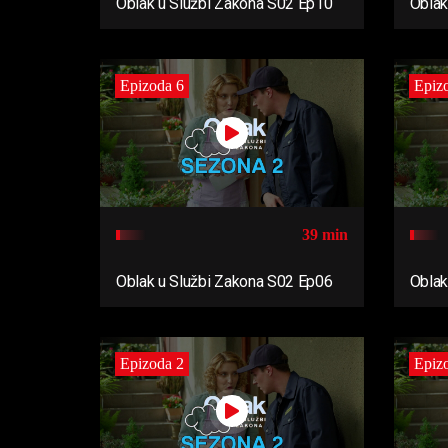
Oblak u Službi Zakona S02 Ep10
Oblak
Epizoda 6
Epiz
39 min
Oblak u Službi Zakona S02 Ep06
Oblak
Epizoda 2
Epiz