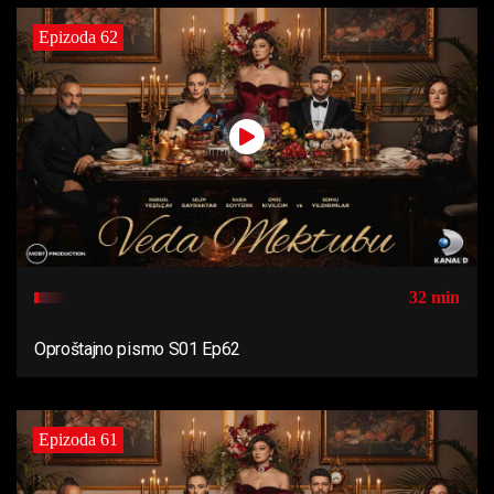
Epizoda 62
32 min
Oproštajno pismo S01 Ep62
Epizoda 61