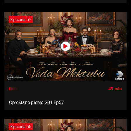
Epizoda 57
45 min
Oproštajno pismo S01 Ep57
Epizoda 56