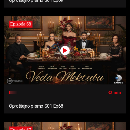
Oproštajno pismo S01 Ep69
Epizoda 68
32 min
Oproštajno pismo S01 Ep68
Epizoda 67