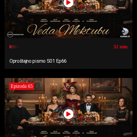
32 min
Oproštajno pismo S01 Ep66
Epizoda 65