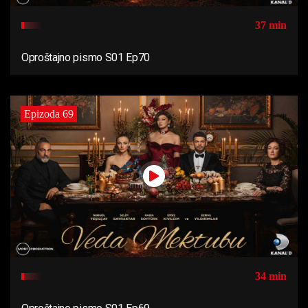
37 min
Oproštajno pismo S01 Ep70
Epizoda 69
34 min