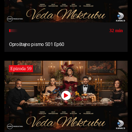
32 min
Oproštajno pismo S01 Ep60
Epizoda 59