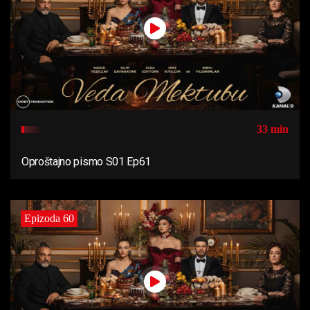
33 min
Oproštajno pismo S01 Ep61
Epizoda 60