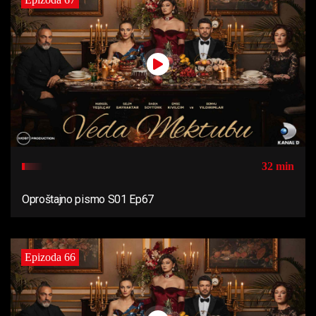
32 min
Oproštajno pismo S01 Ep67
Epizoda 66