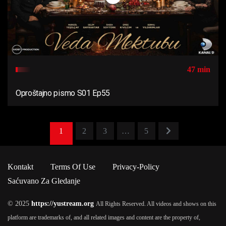
47 min
Oproštajno pismo S01 Ep55
1
2
3
…
5
Kontakt
Terms Of Use
Privacy-Policy
Saćuvano Za Gledanje
© 2025
https://yustream.org
All Rights Reserved. All videos and shows on this
platform are trademarks of, and all related images and content are the property of,