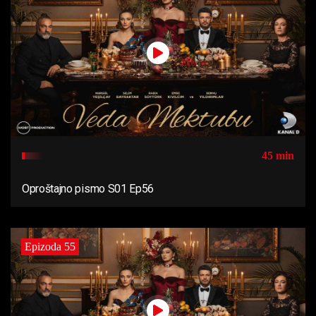
45 min
Oproštajno pismo S01 Ep56
Epizoda 55