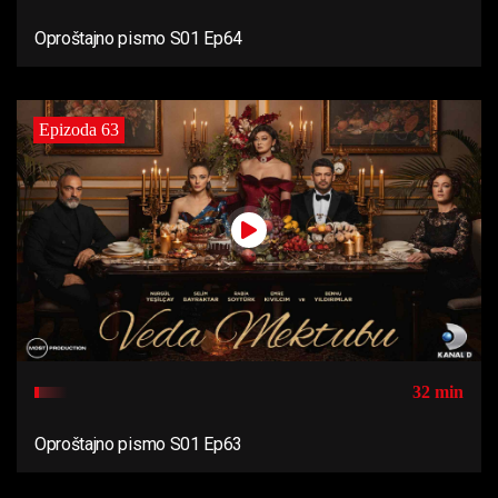
Oproštajno pismo S01 Ep64
Epizoda 63
32 min
Oproštajno pismo S01 Ep63