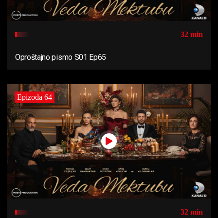
32 min
Oproštajno pismo S01 Ep65
Epizoda 64
32 min